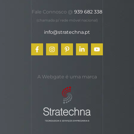
Fale Connosco @
939 682 338
(chamada p/ rede móvel nacional)
info@stratechna.pt
A Webgate é uma marca