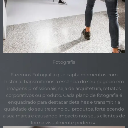
Fotografia
Fazemos Fotografia que capta momentos com
história. Transmitimos a essência do seu negócio em
imagens profissionais, seja de arquitetura, retratos
corporativos ou produto. Cada plano de fotografia é
enquadrado para destacar detalhes e transmitir a
qualidade do seu trabalho ou produtos, fortalecendo
a sua marca e causando impacto nos seus clientes de
forma visualmente poderosa.