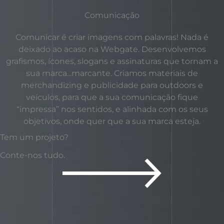
Comunicação
Comunicar é criar imagens com palavras! Nada é
deixado ao acaso na Webgate. Desenvolvemos
grafismos, ícones, slogans e assinaturas que tornam a
sua marca...marcante. Criamos materiais de
merchandizing e publicidade para outdoors e
veículos, para que a sua comunicação fique
“impressa” nos sentidos, e alinhada com os seus
objetivos, onde quer que a sua marca esteja.
Tem um projeto?
Conte-nos tudo.