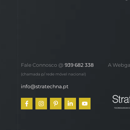
Fale Connosco @
939 682 338
A Webga
(chamada p/ rede móvel nacional)
info@stratechna.pt