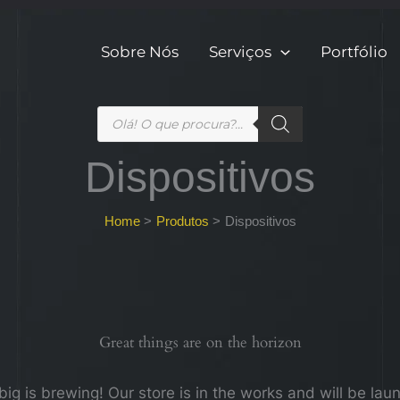
Sobre Nós
Serviços
Portfólio
Products
search
Dispositivos
Home
Produtos
Dispositivos
Great things are on the horizon
ig is brewing! Our store is in the works and will be lau